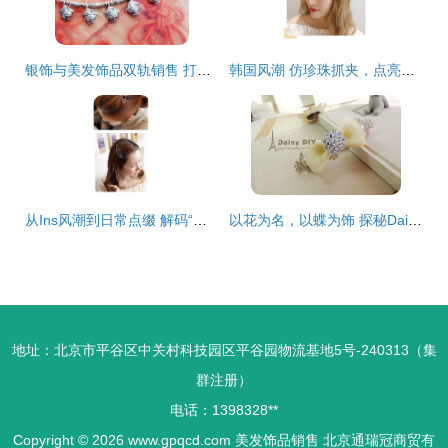
银饰与美发饰品双轨销售 打造时尚配饰一站式体验
韩国风潮 仿珍珠抓夹，点亮少女感的日常发饰
从Ins风潮到日常点缀 解码“超级可爱韩国网红同款”发饰的时尚魔力
以花为名，以蝶为饰 探秘Daisy手工韩版甜美发饰品的清新魅力
地址：北京市平谷区中关村科技园区平谷园物流基地5号-240313（集
群注册）
电话：1398328**
Copyright © 2026
www.gpqcd.com
美发饰品销售
北京通瑞冠商贸有