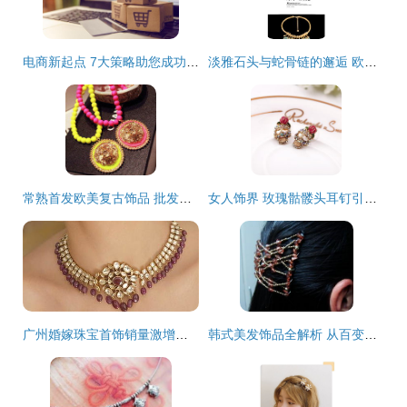
电商新起点 7大策略助您成功开拓美发饰品销售
淡雅石头与蛇骨链的邂逅 欧美时尚饰品批发新风尚
常熟首发欧美复古饰品 批发零售两相宜，美发饰品的时尚盛宴
女人饰界 玫瑰骷髅头耳钉引领欧美时尚批发新风潮
广州婚嫁珠宝首饰销量激增，商场优惠助力新人，美发饰品销售同迎热潮
韩式美发饰品全解析 从百变发夹到魔术发梳，打造时尚发型的经济之选