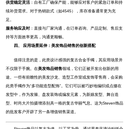
供货稳定灵活
：自有工厂确保产能，能够应对客户的紧急订单和持
续补货需求。对于热销款式（如4545），库存准备通常更为充
足。
服务响应及时
：直接与厂家沟通，在订单咨询、产品定制、售后支
持等方面效率更高，沟通更顺畅。
四、 应用场景延伸：美发饰品销售的创新搭配
值得注意的是，此类设计感强的复古合金手镯，其应用场景并
不仅限于手腕。在
美发饰品销售
领域，它们正被开发出创新的用
途。一些有前瞻性的美发沙龙、造型工作室或发饰零售商，会采购
此类手镯作为“多功能造型配饰”。它们可以被巧妙地编织或点缀在
发型中，作为发箍、盘发装饰或编发元素，为新娘发型、舞台造
型、时尚大片拍摄增添别具一格的复古华丽气息。这为Steven饰品
的批发客户开辟了另一条增值销售渠道。
Steven饰品以复古为魂，以工艺为骨，通过景泰蓝滴油贴纸合