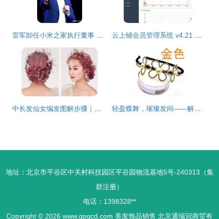
雷军卸任小米之家执行董事 跨界美发饰品销售背后的战略信号
云上铺会员管理系统 v4.21 赋能美发饰品销售的智能利器
中长发仙女编发图解步骤｜中分森系编发教程
轻盈蝶舞，璀璨发间——解密万元品质的走量爆款发箍
地址：北京市平谷区中关村科技园区平谷园物流基地5号-240313（集
群注册）
电话：1398328**
Copyright © 2026
www.gpqcd.com
美发饰品销售
北京通瑞冠商贸有