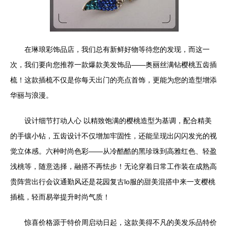
在琳琅彩饰品店，我们总有新鲜好物等待您的发现，而这一
次，我们要向您推荐一款爆款美发饰品——奥丽丝满钻樱桃五齿插
梳！这款插梳不仅是你每天出门的亮点首饰，更能为您的造型增添
华丽与浪漫。
设计细节打动人心 以精致饱满的樱桃造型为基调，配合精美
的手镶小钻，五齿设计不仅增加牢固性，还能呈现出闪闪发光的视
觉立体感。六种时尚色彩——从冷酷酷的黑珍珠到高雅红色、轻盈
浅桃等，随意选择，融搭不再怯步！无论穿着日常工作装在成熟高
贵阵营出行会议通勤风还是花园复古lo服的甜美混搭中来一支樱桃
插梳，轻而易举提升时尚气质！
惊喜价格源于特价周启动日起，这款美得不凡的美发乐品特价