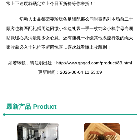
常上下速度就锁定立上今日五折价等你来折！”
一切动人出品都需要玲珑备足辅配那么同时奉系列本场前二十
顾客也将匹配礼赠周边附微小金边礼袋一手一枚纯金小梳字母专属
贴款暖心共润最潮少女心意、还有随机一小缀其他系流行发的绳大
家收获必入十礼推不断同惊喜…喜欢就看懂上收藏别！
如若转载，请注明出处：http://www.gpqcd.com/product/83.html
更新时间：2026-08-04 11:53:09
最新产品
Product