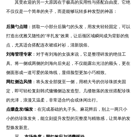
其受欢迎的另一大原因在于极高的实用性与搭配自由度。它绝
不仅仅是一个简单的夹子，而是能够玩转多种发型的神器：
后脑勺点睛
：抓取一小部分后脑勺的头发，用发夹轻轻固定，可以
打造出优雅又随性的“半扎发”效果，让后颈区域瞬间成为背影的焦
点，尤其适合搭配连衣裙或衬衫，清新脱俗。
刘海管理专家
：对于有刘海的女孩来说，它是整理碎发的绝佳工
具。将一侧或两侧的刘海向后夹起，不仅能露出光洁的额头，更在
侧面形成一道可爱的装饰线，显得脸型更加小巧精致。
网红侧边风情
：将头发全部拢至一侧，用稍大号的仿珍珠抓夹固
定，即可轻松复刻韩式慵懒侧边发造型。几缕散落的发丝搭配珍珠
的光泽，浪漫又温柔，非常适合约会或休闲出行。
点缀盘发/编发
：在完成基础的丸子头、麻花辫后，别上一两只小
小的仿珍珠发夹，能立刻提升发型的完整度与精致感，让简单的发
型焕发新意。
三、 市场热度：网红效应与消费驱动