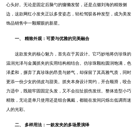
心头好。无论是固定后脑勺的慵懒发髻，还是点缀刘海的精致侧
边，这款网红小发夹正以多变姿态，轻松驾驭各种发型，成为美发
饰品销售中一颗耀眼的新星。
一、 精致外观：可爱与优雅的完美融合
这款发夹的核心魅力，首先在于其设计。它巧妙地将仿珍珠的
温润光泽与金属抓夹的实用结构相结合。仿珍珠颗粒圆润饱满，色
泽柔和，摒弃了真珍珠的昂贵与娇气，却保留了其高雅气质，同时
更添一份少女的俏皮与甜美。抓夹本身设计简约，开合顺滑，咬合
力适中，既能牢固固定头发，又不会拉扯损伤发丝。整体造型小巧
精致，无论是单只使用还是组合佩戴，都能在发间闪烁出低调而迷
人的光彩。
二、 多样用法：一款发夹的多场景演绎