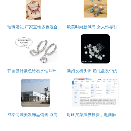
璀璨婚礼 厂家直销多色混合婚纱项链，让新娘闪耀每一个瞬间
欧美时尚新风尚 女人饰界引领复古珍珠与镶钻羽毛耳钉热潮
韩国设计紫色锆石水钻耳环 义乌厂家直销，打造美发饰品新风尚
新娘发梳头饰 婚礼盘发中的点睛之笔
成泰商城美发饰品销售 点亮秀发魅力，引领潮流风尚
叮咚买菜跨界投资，电商触角延伸至美发饰品领域