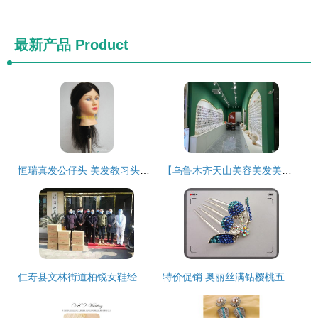
最新产品
Product
恒瑞真发公仔头 美发教习头的专业之选
【乌鲁木齐天山美容美发美甲店商铺转让|乌鲁木齐天山美容美发美甲店店铺转让|乌鲁木齐天山美容美发美甲店生意转让网】-乌鲁木齐58同城
仁寿县文林街道柏锐女鞋经营部 小资本撬动美发饰品新商机
特价促销 奥丽丝满钻樱桃五齿插梳，点亮你的每一刻